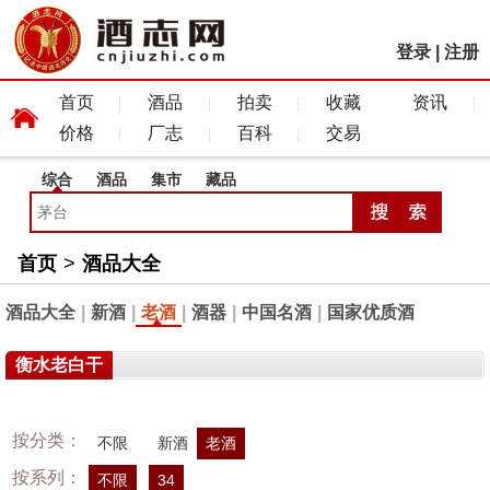
登录
|
注册
首页
酒品
拍卖
收藏
资讯
价格
厂志
百科
交易
综合
酒品
集市
藏品
首页
>
酒品大全
酒品大全
|
新酒
|
老酒
|
酒器
|
中国名酒
|
国家优质酒
衡水老白干
按分类：
不限
新酒
老酒
按系列：
不限
34