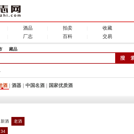
酒品
拍卖
收藏
厂志
百科
交易
市
藏品
全
老酒
|
酒器
|
中国名酒
|
国家优质酒
新酒
老酒
34