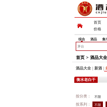
首页
价格
综合
酒品
集
首页
>
酒品大
酒品大全
|
新酒
|
衡水老白干
按分类：
不限
按系列：
不限