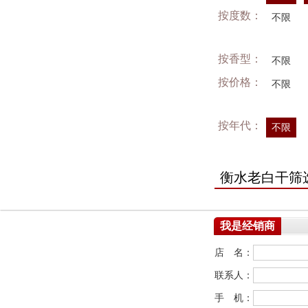
按度数：
不限
按香型：
不限
按价格：
不限
按年代：
不限
衡水老白干筛
我是经销商
店 名：
联系人：
手 机：