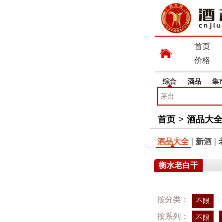
首页
价格
综合
酒品
集
首页
>
酒品大
酒品大全
|
新酒
|
衡水老白干
按分类：
不限
按系列：
不限