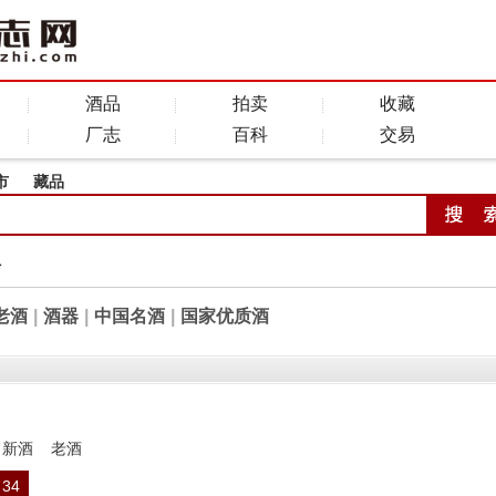
酒品
拍卖
收藏
厂志
百科
交易
市
藏品
全
老酒
|
酒器
|
中国名酒
|
国家优质酒
新酒
老酒
34