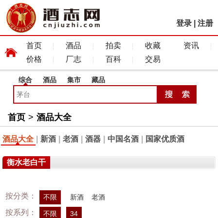
登录
|
注册
首页
酒品
拍卖
收藏
资讯
价格
厂志
百科
交易
综合
酒品
集市
藏品
首页
>
酒品大全
酒品大全
|
新酒
|
老酒
|
酒器
|
中国名酒
|
国家优质酒
衡水老白干
按分类：
不限
新酒
老酒
按系列：
不限
34