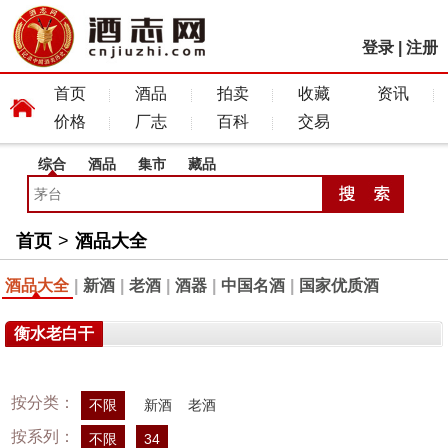
登录
|
注册
首页
酒品
拍卖
收藏
资讯
价格
厂志
百科
交易
综合
酒品
集市
藏品
首页
>
酒品大全
酒品大全
|
新酒
|
老酒
|
酒器
|
中国名酒
|
国家优质酒
衡水老白干
按分类：
不限
新酒
老酒
按系列：
不限
34