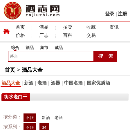
登录
|
注册
首页
酒品
拍卖
收藏
资讯
价格
厂志
百科
交易
综合
酒品
集市
藏品
首页
>
酒品大全
酒品大全
|
新酒
|
老酒
|
酒器
|
中国名酒
|
国家优质酒
衡水老白干
按分类：
不限
新酒
老酒
按系列：
不限
34