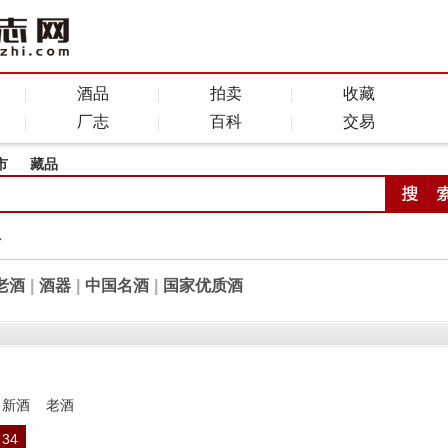
酒品
拍卖
收藏
厂志
百科
交易
市
藏品
全
老酒
|
酒器
|
中国名酒
|
国家优质酒
新酒
老酒
34