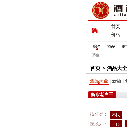
首页
价格
综合
酒品
集
首页
>
酒品大
酒品大全
|
新酒
|
衡水老白干
按分类：
不限
按系列：
不限