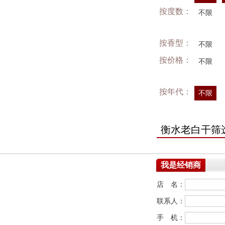
按度数：
不限
按香型：
不限
按价格：
不限
按年代：
不限
衡水老白干筛
我是经销商
店 名：
联系人：
手 机：