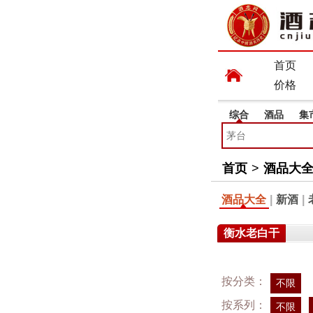
首页
价格
综合
酒品
集
首页
>
酒品大
酒品大全
|
新酒
|
衡水老白干
按分类：
不限
按系列：
不限