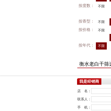
按度数：
不限
按香型：
不限
按价格：
不限
按年代：
不限
衡水老白干筛
我是经销商
店 名：
联系人：
手 机：