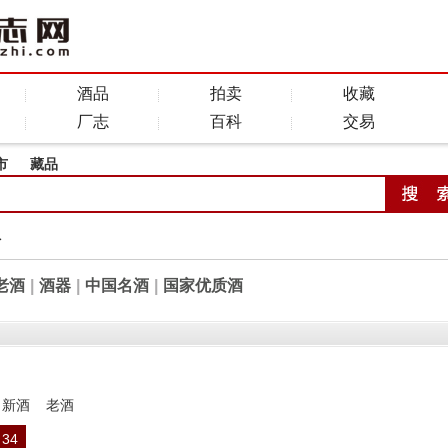
酒品
拍卖
收藏
厂志
百科
交易
市
藏品
全
老酒
|
酒器
|
中国名酒
|
国家优质酒
新酒
老酒
34