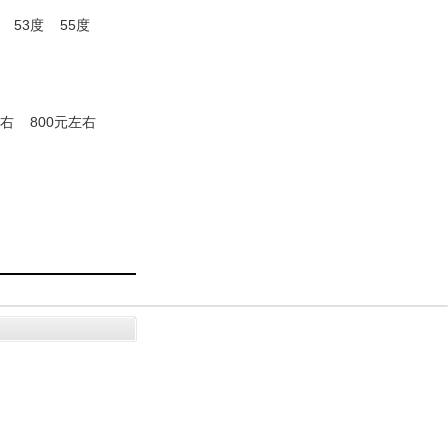
53度
55度
左右
800元左右