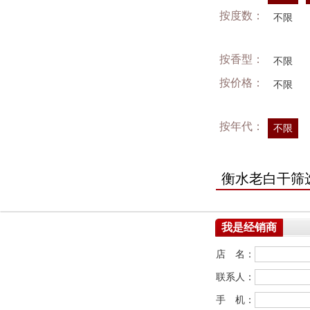
按度数：
不限
按香型：
不限
按价格：
不限
按年代：
不限
衡水老白干筛
我是经销商
店 名：
联系人：
手 机：