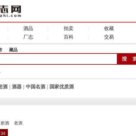
酒品
拍卖
收藏
厂志
百科
交易
市
藏品
全
老酒
|
酒器
|
中国名酒
|
国家优质酒
新酒
老酒
34