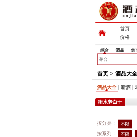
首页
价格
综合
酒品
集
首页
>
酒品大
酒品大全
|
新酒
|
衡水老白干
按分类：
不限
按系列：
不限