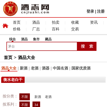
登录
|
注册
首页
酒品
拍卖
收藏
资讯
价格
厂志
百科
交易
综合
酒品
集市
藏品
首页
>
酒品大全
酒品大全
|
新酒
|
老酒
|
酒器
|
中国名酒
|
国家优质酒
衡水老白干
按分类：
不限
新酒
老酒
按系列：
不限
34