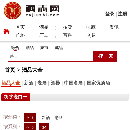
登录
|
注册
首页
酒品
拍卖
收藏
资讯
价格
厂志
百科
交易
综合
酒品
集市
藏品
首页
>
酒品大全
酒品大全
|
新酒
|
老酒
|
酒器
|
中国名酒
|
国家优质酒
衡水老白干
按分类：
不限
新酒
老酒
按系列：
不限
34