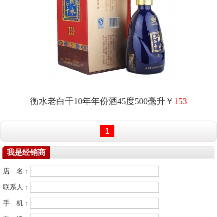
衡水老白干10年年份酒45度500毫升￥
153
1
我是经销商
店 名：
联系人：
手 机：