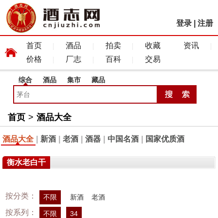
登录
|
注册
首页
酒品
拍卖
收藏
资讯
价格
厂志
百科
交易
综合
酒品
集市
藏品
首页
>
酒品大全
酒品大全
|
新酒
|
老酒
|
酒器
|
中国名酒
|
国家优质酒
衡水老白干
按分类：
不限
新酒
老酒
按系列：
不限
34