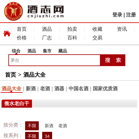
登录
|
注册
首页
酒品
拍卖
收藏
资讯
价格
厂志
百科
交易
综合
酒品
集市
藏品
首页
>
酒品大全
酒品大全
|
新酒
|
老酒
|
酒器
|
中国名酒
|
国家优质酒
衡水老白干
按分类：
不限
新酒
老酒
按系列：
不限
34