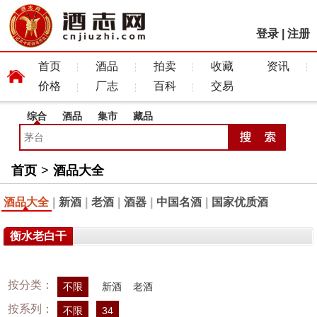
登录
|
注册
首页
酒品
拍卖
收藏
资讯
价格
厂志
百科
交易
综合
酒品
集市
藏品
首页
>
酒品大全
酒品大全
|
新酒
|
老酒
|
酒器
|
中国名酒
|
国家优质酒
衡水老白干
按分类：
不限
新酒
老酒
按系列：
不限
34