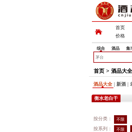
首页
价格
综合
酒品
集
首页
>
酒品大
酒品大全
|
新酒
|
衡水老白干
按分类：
不限
按系列：
不限