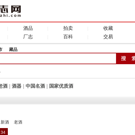
酒品
拍卖
收藏
厂志
百科
交易
市
藏品
全
老酒
|
酒器
|
中国名酒
|
国家优质酒
新酒
老酒
34