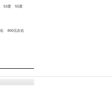
53度
55度
左右
800元左右