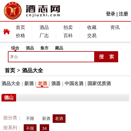
登录
|
注册
首页
酒品
拍卖
收藏
资讯
价格
厂志
百科
交易
综合
酒品
集市
藏品
首页
>
酒品大全
酒品大全
|
新酒
|
老酒
|
酒器
|
中国名酒
|
国家优质酒
德山
按分类：
不限
新酒
老酒
按系列：
不限
34