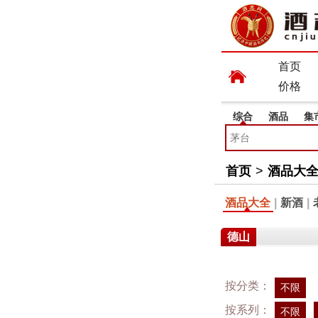
首页
价格
综合
酒品
集
首页
>
酒品大
酒品大全
|
新酒
|
德山
按分类：
不限
按系列：
不限