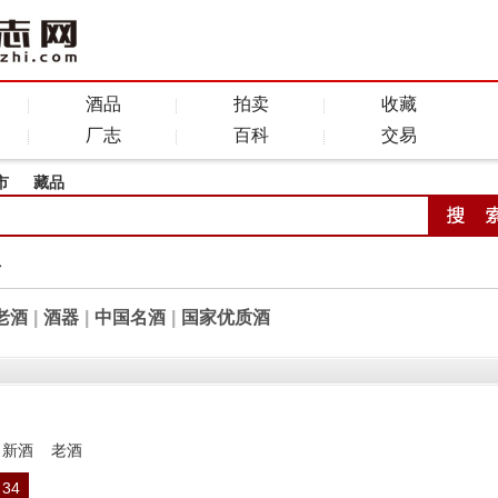
酒品
拍卖
收藏
厂志
百科
交易
市
藏品
全
老酒
|
酒器
|
中国名酒
|
国家优质酒
新酒
老酒
34