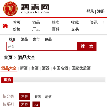
登录
|
注册
首页
酒品
拍卖
收藏
资讯
价格
厂志
百科
交易
综合
酒品
集市
藏品
首页
>
酒品大全
酒品大全
|
新酒
|
老酒
|
酒器
|
中国名酒
|
国家优质酒
董酒
按分类：
不限
新酒
老酒
按系列：
不限
34