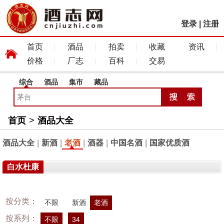
登录
|
注册
首页
酒品
拍卖
收藏
资讯
价格
厂志
百科
交易
综合
酒品
集市
藏品
首页
>
酒品大全
酒品大全
|
新酒
|
老酒
|
酒器
|
中国名酒
|
国家优质酒
白水杜康
按分类：
不限
新酒
老酒
按系列：
不限
34