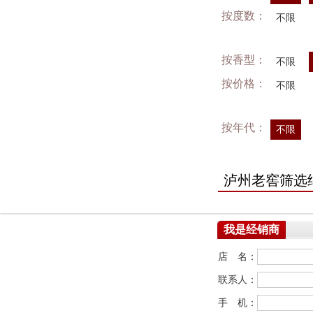
按度数：
不限
按香型：
不限
按价格：
不限
按年代：
不限
泸州老窖筛选
我是经销商
店 名：
联系人：
手 机：