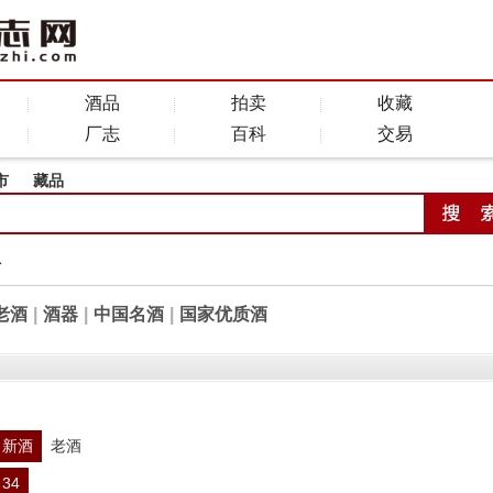
酒品
拍卖
收藏
厂志
百科
交易
市
藏品
全
老酒
|
酒器
|
中国名酒
|
国家优质酒
新酒
老酒
34