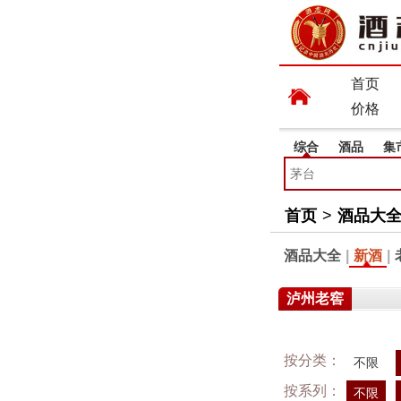
首页
价格
综合
酒品
集
首页
>
酒品大
酒品大全
|
新酒
|
泸州老窖
按分类：
不限
按系列：
不限