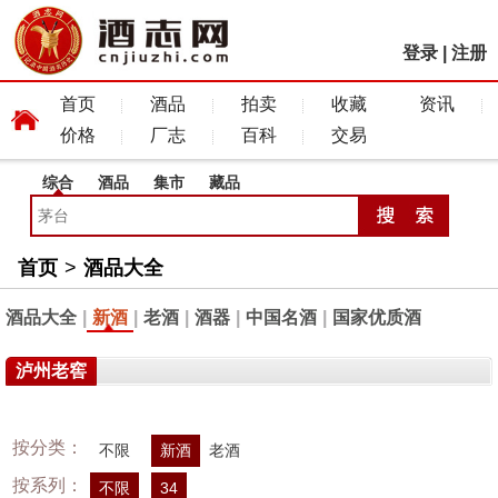
登录
|
注册
首页
酒品
拍卖
收藏
资讯
价格
厂志
百科
交易
综合
酒品
集市
藏品
首页
>
酒品大全
酒品大全
|
新酒
|
老酒
|
酒器
|
中国名酒
|
国家优质酒
泸州老窖
按分类：
不限
新酒
老酒
按系列：
不限
34