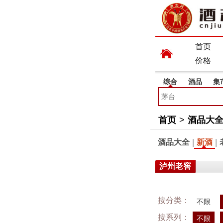
首页
价格
综合
酒品
集
首页
>
酒品大
酒品大全
|
新酒
|
泸州老窖
按分类：
不限
按系列：
不限