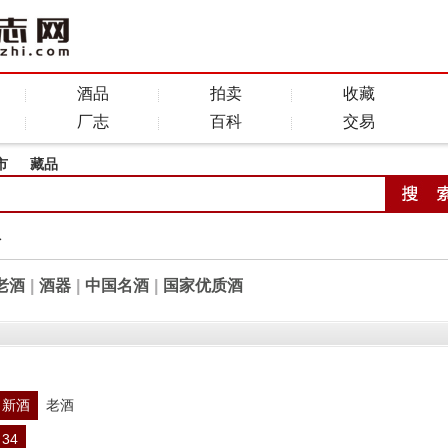
酒品
拍卖
收藏
厂志
百科
交易
市
藏品
全
老酒
|
酒器
|
中国名酒
|
国家优质酒
新酒
老酒
34