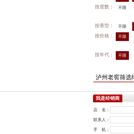
按度数：
不限
按香型：
不限
按价格：
不限
按年代：
不限
泸州老窖筛选
我是经销商
店 名：
联系人：
手 机：