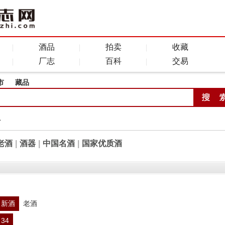
酒品
拍卖
收藏
厂志
百科
交易
市
藏品
全
老酒
|
酒器
|
中国名酒
|
国家优质酒
新酒
老酒
34