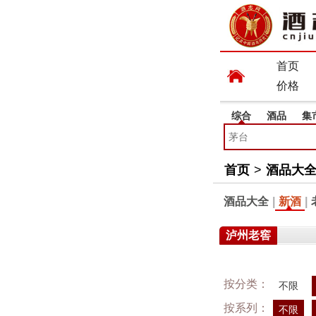
首页
价格
综合
酒品
集
首页
>
酒品大
酒品大全
|
新酒
|
泸州老窖
按分类：
不限
按系列：
不限