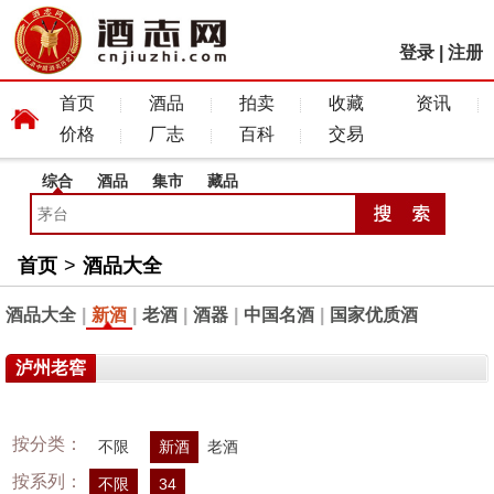
登录
|
注册
首页
酒品
拍卖
收藏
资讯
价格
厂志
百科
交易
综合
酒品
集市
藏品
首页
>
酒品大全
酒品大全
|
新酒
|
老酒
|
酒器
|
中国名酒
|
国家优质酒
泸州老窖
按分类：
不限
新酒
老酒
按系列：
不限
34