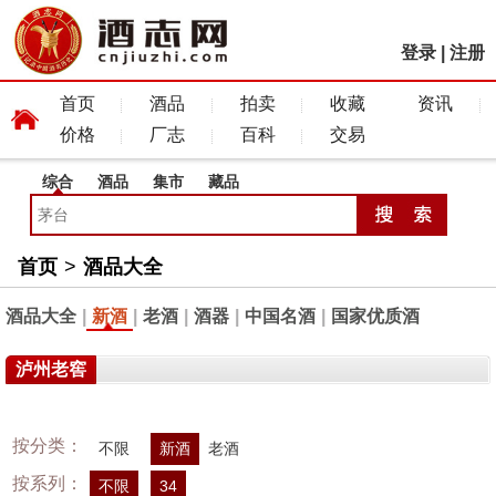
登录
|
注册
首页
酒品
拍卖
收藏
资讯
价格
厂志
百科
交易
综合
酒品
集市
藏品
首页
>
酒品大全
酒品大全
|
新酒
|
老酒
|
酒器
|
中国名酒
|
国家优质酒
泸州老窖
按分类：
不限
新酒
老酒
按系列：
不限
34