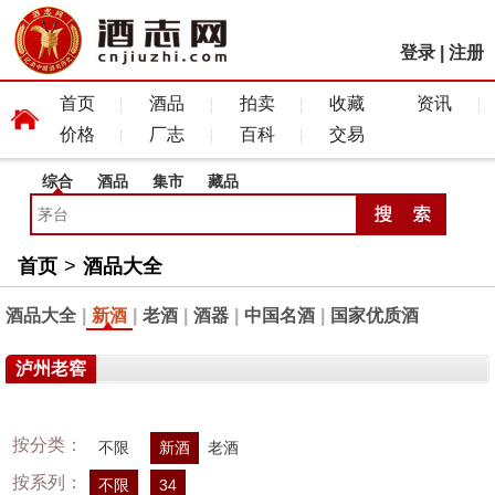
登录
|
注册
首页
酒品
拍卖
收藏
资讯
价格
厂志
百科
交易
综合
酒品
集市
藏品
首页
>
酒品大全
酒品大全
|
新酒
|
老酒
|
酒器
|
中国名酒
|
国家优质酒
泸州老窖
按分类：
不限
新酒
老酒
按系列：
不限
34