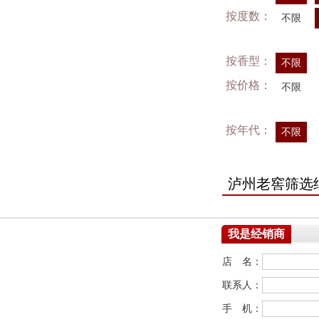
按度数：
不限
按香型：
不限
按价格：
不限
按年代：
不限
泸州老窖筛选
我是经销商
店 名：
联系人：
手 机：