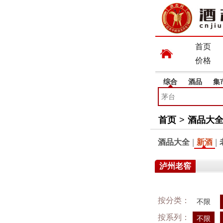
首页
价格
综合
酒品
集
首页
>
酒品大
酒品大全
|
新酒
|
泸州老窖
按分类：
不限
按系列：
不限