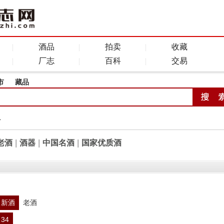
酒品
拍卖
收藏
厂志
百科
交易
市
藏品
全
老酒
|
酒器
|
中国名酒
|
国家优质酒
新酒
老酒
34