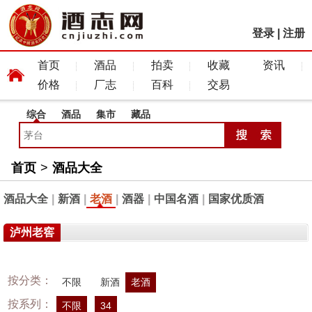
登录
|
注册
首页
酒品
拍卖
收藏
资讯
价格
厂志
百科
交易
综合
酒品
集市
藏品
首页
>
酒品大全
酒品大全
|
新酒
|
老酒
|
酒器
|
中国名酒
|
国家优质酒
泸州老窖
按分类：
不限
新酒
老酒
按系列：
不限
34