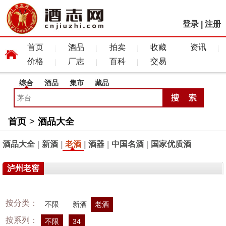
登录
|
注册
首页
酒品
拍卖
收藏
资讯
价格
厂志
百科
交易
综合
酒品
集市
藏品
首页
>
酒品大全
酒品大全
|
新酒
|
老酒
|
酒器
|
中国名酒
|
国家优质酒
泸州老窖
按分类：
不限
新酒
老酒
按系列：
不限
34