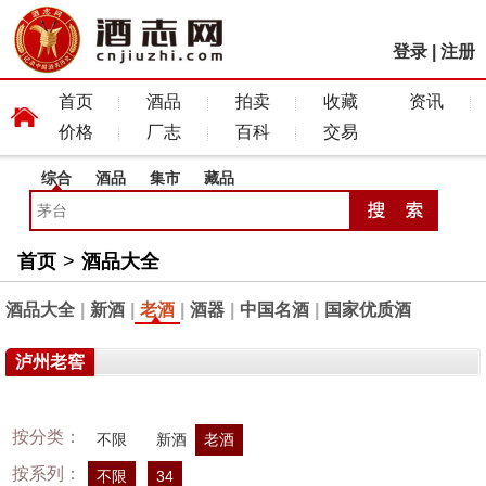
登录
|
注册
首页
酒品
拍卖
收藏
资讯
价格
厂志
百科
交易
综合
酒品
集市
藏品
首页
>
酒品大全
酒品大全
|
新酒
|
老酒
|
酒器
|
中国名酒
|
国家优质酒
泸州老窖
按分类：
不限
新酒
老酒
按系列：
不限
34