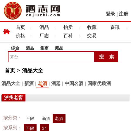
登录
|
注册
首页
酒品
拍卖
收藏
资讯
价格
厂志
百科
交易
综合
酒品
集市
藏品
首页
>
酒品大全
酒品大全
|
新酒
|
老酒
|
酒器
|
中国名酒
|
国家优质酒
泸州老窖
按分类：
不限
新酒
老酒
按系列：
不限
34