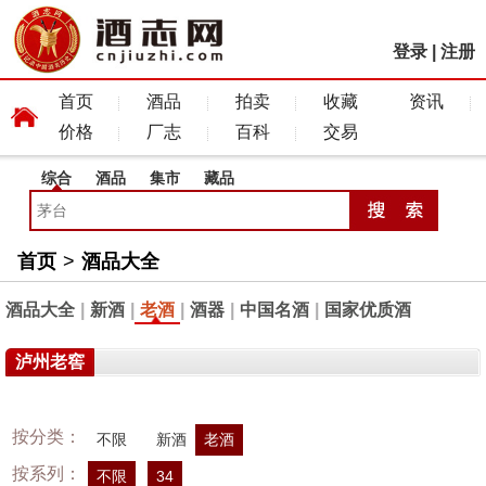
登录
|
注册
首页
酒品
拍卖
收藏
资讯
价格
厂志
百科
交易
综合
酒品
集市
藏品
首页
>
酒品大全
酒品大全
|
新酒
|
老酒
|
酒器
|
中国名酒
|
国家优质酒
泸州老窖
按分类：
不限
新酒
老酒
按系列：
不限
34