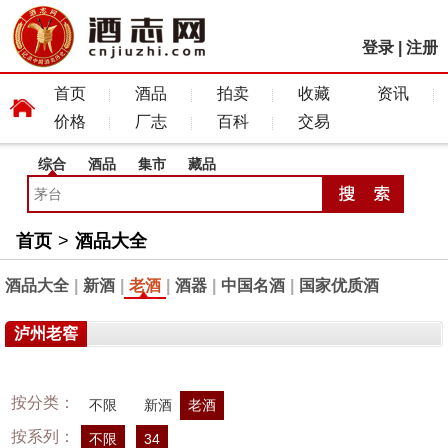
登录
|
注册
首页
酒品
拍卖
收藏
资讯
价格
厂志
百科
交易
综合
酒品
集市
藏品
首页
>
酒品大全
酒品大全
|
新酒
|
老酒
|
酒器
|
中国名酒
|
国家优质酒
泸州老窖
按分类：
不限
新酒
老酒
按系列：
不限
34