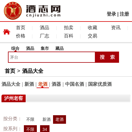
登录
|
注册
首页
酒品
拍卖
收藏
资讯
价格
厂志
百科
交易
综合
酒品
集市
藏品
首页
>
酒品大全
酒品大全
|
新酒
|
老酒
|
酒器
|
中国名酒
|
国家优质酒
泸州老窖
按分类：
不限
新酒
老酒
按系列：
不限
34