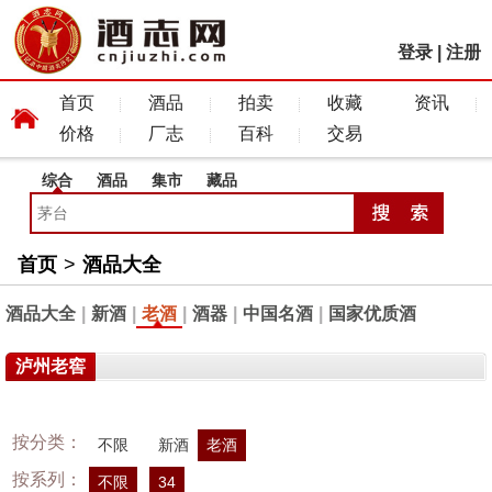
登录
|
注册
首页
酒品
拍卖
收藏
资讯
价格
厂志
百科
交易
综合
酒品
集市
藏品
首页
>
酒品大全
酒品大全
|
新酒
|
老酒
|
酒器
|
中国名酒
|
国家优质酒
泸州老窖
按分类：
不限
新酒
老酒
按系列：
不限
34