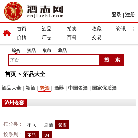
登录
|
注册
首页
酒品
拍卖
收藏
资讯
价格
厂志
百科
交易
综合
酒品
集市
藏品
首页
>
酒品大全
酒品大全
|
新酒
|
老酒
|
酒器
|
中国名酒
|
国家优质酒
泸州老窖
按分类：
不限
新酒
老酒
按系列：
不限
34