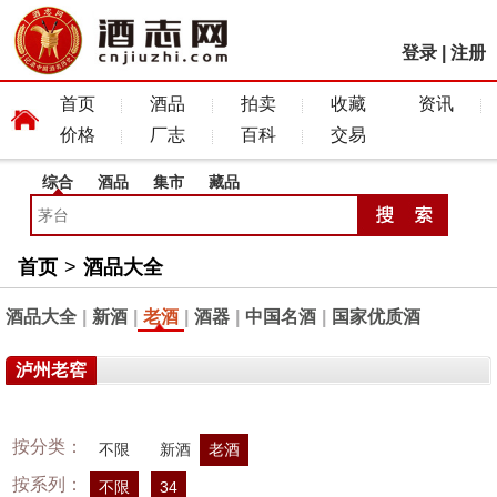
登录
|
注册
首页
酒品
拍卖
收藏
资讯
价格
厂志
百科
交易
综合
酒品
集市
藏品
首页
>
酒品大全
酒品大全
|
新酒
|
老酒
|
酒器
|
中国名酒
|
国家优质酒
泸州老窖
按分类：
不限
新酒
老酒
按系列：
不限
34