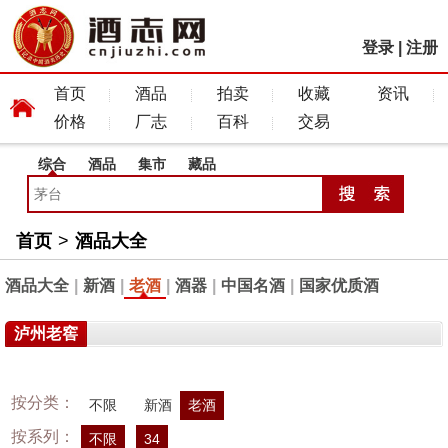
登录
|
注册
首页
酒品
拍卖
收藏
资讯
价格
厂志
百科
交易
综合
酒品
集市
藏品
首页
>
酒品大全
酒品大全
|
新酒
|
老酒
|
酒器
|
中国名酒
|
国家优质酒
泸州老窖
按分类：
不限
新酒
老酒
按系列：
不限
34