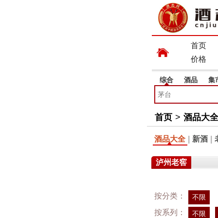
首页
价格
综合
酒品
集
首页
>
酒品大
酒品大全
|
新酒
|
泸州老窖
按分类：
不限
按系列：
不限