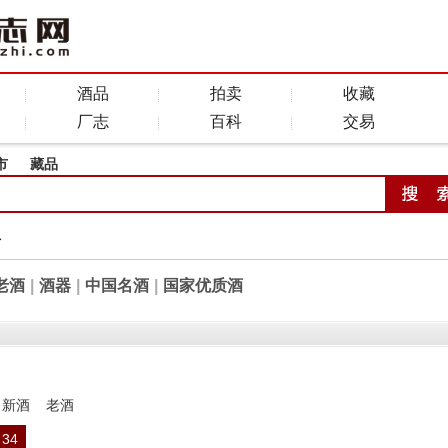
酒品
拍卖
收藏
厂志
百科
交易
市
藏品
全
老酒
|
酒器
|
中国名酒
|
国家优质酒
新酒
老酒
34