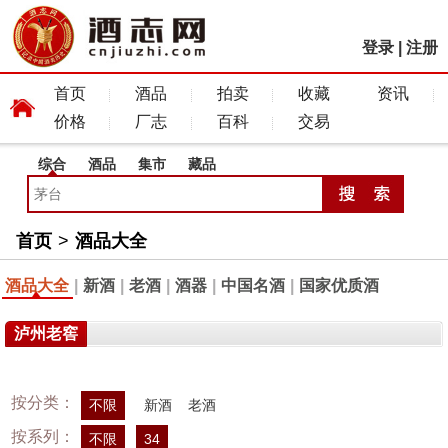
登录
|
注册
首页
酒品
拍卖
收藏
资讯
价格
厂志
百科
交易
综合
酒品
集市
藏品
首页
>
酒品大全
酒品大全
|
新酒
|
老酒
|
酒器
|
中国名酒
|
国家优质酒
泸州老窖
按分类：
不限
新酒
老酒
按系列：
不限
34