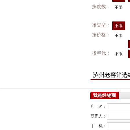
按度数：
不限
按香型：
不限
按价格：
不限
按年代：
不限
泸州老窖筛选
我是经销商
店 名：
联系人：
手 机：