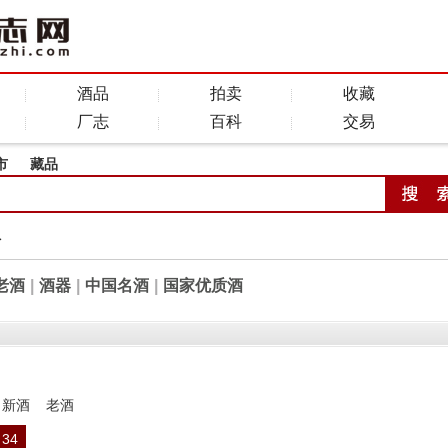
酒品
拍卖
收藏
厂志
百科
交易
市
藏品
全
老酒
|
酒器
|
中国名酒
|
国家优质酒
新酒
老酒
34