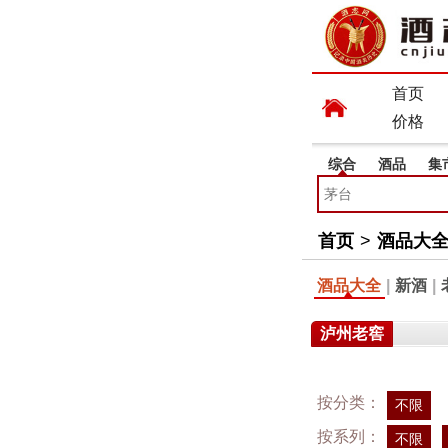
首页
价格
综合
酒品
集
首页
>
酒品大
酒品大全
|
新酒
|
泸州老窖
按分类：
不限
按系列：
不限