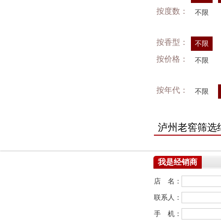
按度数：
不限
按香型：
不限
按价格：
不限
按年代：
不限
泸州老窖筛选
我是经销商
店 名：
联系人：
手 机：