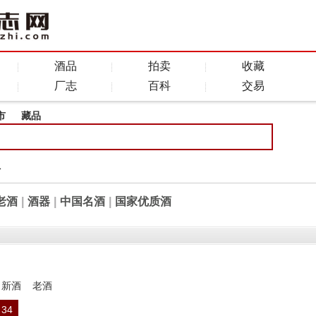
酒品
拍卖
收藏
厂志
百科
交易
市
藏品
全
老酒
|
酒器
|
中国名酒
|
国家优质酒
新酒
老酒
34