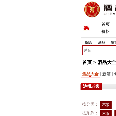
首页
价格
综合
酒品
集
首页
>
酒品大
酒品大全
|
新酒
|
泸州老窖
按分类：
不限
按系列：
不限