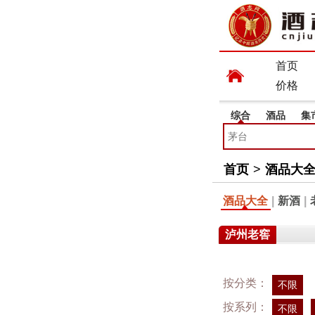
首页
价格
综合
酒品
集
首页
>
酒品大
酒品大全
|
新酒
|
泸州老窖
按分类：
不限
按系列：
不限