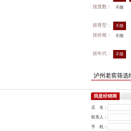
按度数：
不限
按香型：
不限
按价格：
不限
按年代：
不限
泸州老窖筛选
我是经销商
店 名：
联系人：
手 机：