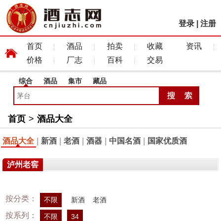
登录
|
注册
首页
酒品
拍卖
收藏
资讯
价格
厂志
百科
交易
综合
酒品
集市
藏品
首页
>
酒品大全
酒品大全
|
新酒
|
老酒
|
酒器
|
中国名酒
|
国家优质酒
泸州老窖
按分类：
不限
新酒
老酒
按系列：
不限
34