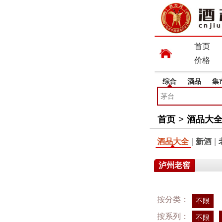
首页
价格
综合
酒品
集
首页
>
酒品大
酒品大全
|
新酒
|
泸州老窖
按分类：
不限
按系列：
不限