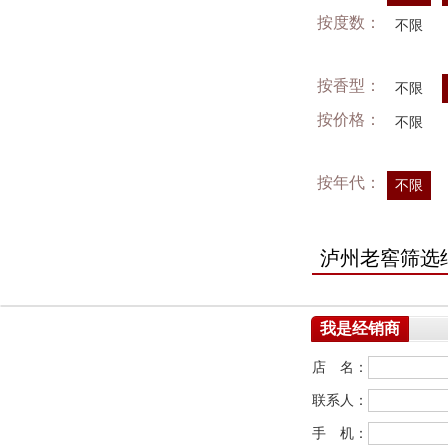
按度数：
不限
按香型：
不限
按价格：
不限
按年代：
不限
泸州老窖筛选
我是经销商
店 名：
联系人：
手 机：