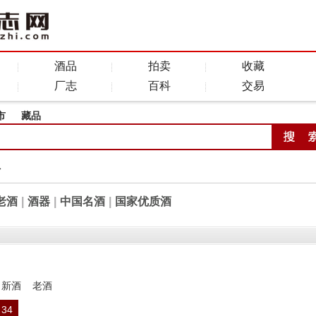
酒品
拍卖
收藏
厂志
百科
交易
市
藏品
全
老酒
|
酒器
|
中国名酒
|
国家优质酒
新酒
老酒
34