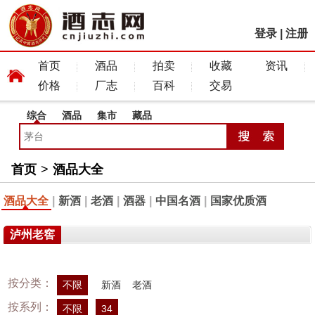
登录
|
注册
首页
酒品
拍卖
收藏
资讯
价格
厂志
百科
交易
综合
酒品
集市
藏品
首页
>
酒品大全
酒品大全
|
新酒
|
老酒
|
酒器
|
中国名酒
|
国家优质酒
泸州老窖
按分类：
不限
新酒
老酒
按系列：
不限
34