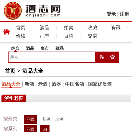
登录
|
注册
首页
酒品
拍卖
收藏
资讯
价格
厂志
百科
交易
综合
酒品
集市
藏品
首页
>
酒品大全
酒品大全
|
新酒
|
老酒
|
酒器
|
中国名酒
|
国家优质酒
泸州老窖
按分类：
不限
新酒
老酒
按系列：
不限
34