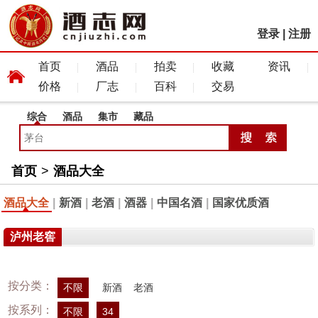
登录
|
注册
首页
酒品
拍卖
收藏
资讯
价格
厂志
百科
交易
综合
酒品
集市
藏品
首页
>
酒品大全
酒品大全
|
新酒
|
老酒
|
酒器
|
中国名酒
|
国家优质酒
泸州老窖
按分类：
不限
新酒
老酒
按系列：
不限
34