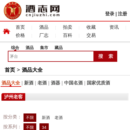
登录
|
注册
首页
酒品
拍卖
收藏
资讯
价格
厂志
百科
交易
综合
酒品
集市
藏品
首页
>
酒品大全
酒品大全
|
新酒
|
老酒
|
酒器
|
中国名酒
|
国家优质酒
泸州老窖
按分类：
不限
新酒
老酒
按系列：
不限
34