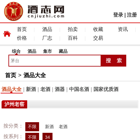
登录
|
注册
首页
酒品
拍卖
收藏
资讯
价格
厂志
百科
交易
综合
酒品
集市
藏品
首页
>
酒品大全
酒品大全
|
新酒
|
老酒
|
酒器
|
中国名酒
|
国家优质酒
泸州老窖
按分类：
不限
新酒
老酒
按系列：
不限
34